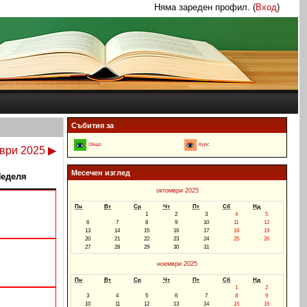
Няма зареден профил. (
Вход
)
Събития за
Общо
Курс
ври 2025
▶
Месечен изглед
еделя
октомври 2025
Пн
Вт
Ср
Чт
Пт
Сб
Нд
1
2
3
4
5
6
7
8
9
10
11
12
13
14
15
16
17
18
19
20
21
22
23
24
25
26
27
28
29
30
31
ноември 2025
Пн
Вт
Ср
Чт
Пт
Сб
Нд
1
2
3
4
5
6
7
8
9
10
11
12
13
14
15
16