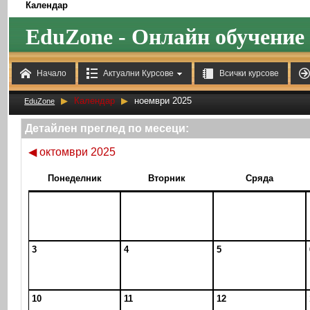
Календар
EduZone - Онлайн обучение



Начало
Актуални Курсове
Всички курсове
▶
Календар
▶
ноември 2025
EduZone
Детайлен преглед по месеци:
◀
октомври 2025
Понеделник
Вторник
Сряда
3
4
5
10
11
12