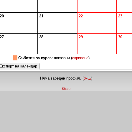
20
21
22
23
27
28
29
30
Събития за курса:
показани (
скриване
)
Няма зареден профил. (
)
Вход
Share