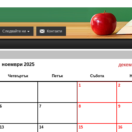


Следвайте ни
Контакти
ноември 2025
декем
Четвъртък
Петък
Събота
Н
1
2
6
7
8
9
13
14
15
16