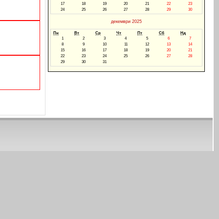
17
18
19
20
21
22
23
24
25
26
27
28
29
30
декември 2025
Пн
Вт
Ср
Чт
Пт
Сб
Нд
1
2
3
4
5
6
7
8
9
10
11
12
13
14
15
16
17
18
19
20
21
22
23
24
25
26
27
28
29
30
31