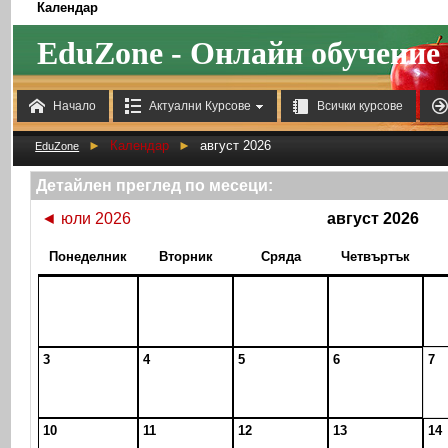
Календар
EduZone - Онлайн обучение



Начало
Актуални Курсове
Всички курсове
►
Календар
►
август 2026
EduZone
Детайлен преглед по месеци:
◄
юли 2026
август 2026
Понеделник
Вторник
Сряда
Четвъртък
3
4
5
6
7
10
11
12
13
14