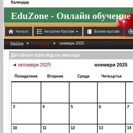
Календар
EduZone - Онлайн обучение



Начало
Актуални Курсове
Всички курсове
►
Календар
►
ноември 2025
EduZone
Детайлен преглед по месеци:
◄
октомври 2025
ноември 2025
Понеделник
Вторник
Сряда
Четвъртък
3
4
5
6
7
10
11
12
13
14