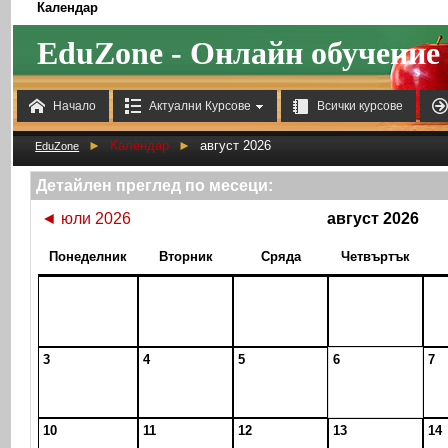
Календар
EduZone - Онлайн обучение



Начало
Актуални Курсове
Всички курсове
►
Календар
►
август 2026
EduZone
Детайлен преглед по месеци:
◄
юли 2026
август 2026
Понеделник
Вторник
Сряда
Четвъртък
3
4
5
6
7
10
11
12
13
14