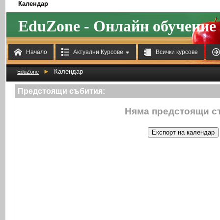
Календар
EduZone - Онлайн обучение



Начало
Актуални Курсове
Всички курсове
►
Календар
EduZone
Предстоящи събития:
Няма предстоящи с