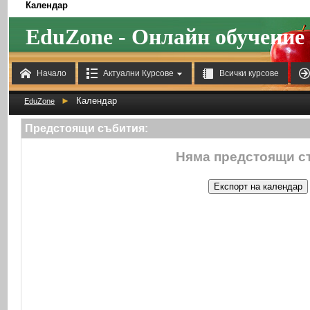
Календар
EduZone - Онлайн обучение



Начало
Актуални Курсове
Всички курсове
►
Календар
EduZone
Предстоящи събития:
Няма предстоящи с