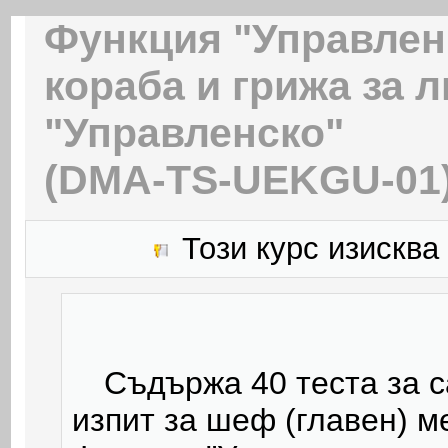
Функция "Управлен
кораба и грижа за л
"Управленско"
(DMA-TS-UEKGU-01
Този курс изисква
Съдържа 40 теста за с
изпит за
шеф (главен) ме