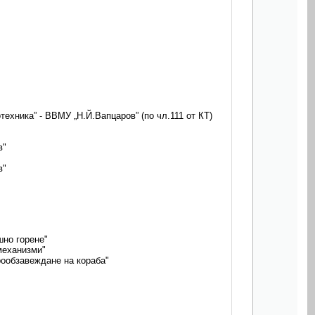
ехника” - ВВМУ „Н.Й.Вапцаров” (по чл.111 от КТ)
в"
в"
шно горене"
механизми"
рообзавеждане на кораба"