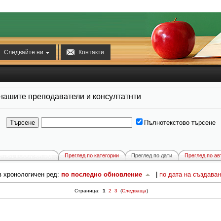


Следвайте ни
Контакти
 нашите преподаватели и консултатнти
Пълнотекстово търсене
еглед по азбучен ред
Преглед по категории
Преглед по дати
Преглед по ав
в хронологичен ред:
по последно обновление
|
по дата на създаван
Страница:
1
2
3
(
Следваща
)