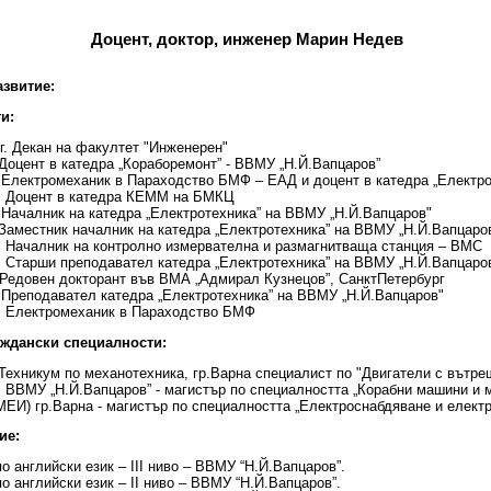
Доцент, доктор, инженер Марин Недев
звитие:
и:
7г. Декан на факултет "Инженерен"
. Доцент в катедра „Кораборемонт” - ВВМУ „Н.Й.Вапцаров”
. Електромеханик в Параходство БМФ – ЕАД и доцент в катедра „Електрот
г. Доцент в катедра КЕММ на БМКЦ
г.Началник на катедра „Електротехника” на ВВМУ „Н.Й.Вапцаров"
. Заместник началник на катедра „Електротехника” на ВВМУ „Н.Й.Вапцаро
г. Началник на контролно измервателна и размагнитваща станция – ВМС
г. Старши преподавател катедра „Електротехника” на ВВМУ „Н.Й.Вапцаро
 Редовен докторант във ВМА „Адмирал Кузнецов”, СанктПетербург
г.Преподавател катедра „Електротехника” на ВВМУ „Н.Й.Вапцаров"
г. Електромеханик в Параходство БМФ
аждански специалности:
г.Техникум по механотехника, гр.Варна специалист по "Двигатели с вътре
г. ВВМУ „Н.Й.Вапцаров” - магистър по специалността „Корабни машини и 
ВМЕИ) гр.Варна - магистър по специалността „Електроснабдяване и елект
ие:
по английски език – IІІ ниво – ВВМУ “Н.Й.Вапцаров”.
по английски език – II ниво – ВВМУ “Н.Й.Вапцаров”.