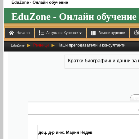
EduZone - Онлайн обучение
EduZone - Онлайн обучение



Начало
Актуални Курсове
Всички курсове
▶
Речници
▶
Наши преподаватели и консултанти
EduZone
Кратки биографични данни за
Пр
доц. д-р инж. Марин Недев