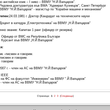
 по английски език – I ниво – ВВМУ “Н.Й.Вапцаров”.
. Редовна доктурантура във ВМА "Адмирал Кузнецов", Санкт Петербург
. ВВМУ "Н.Й.Вапцаров" - магистър по "Корабни машини и механизми"
тепен:
24.03.1981 г. Доктор (Кандидат на техническите науки
. Доцент в катедра „Електротехника” на ВВМУ „Н.Й.Вапцаров"
нно звание: Капитан 1 ранг (офицер от резерва)
г. Офицер от ВМС на Република Българи
г. Курсант във ВВМУ „Н.Й.Вапцаров”
а:
ик –писмен и говорим.
 писмен и говорим.
- говорим
2007 г. - член на АС на ВВМУ "Н.Й.Вапцаров"
н ІЕЕЕ
ен на ФС на факултет "Инженерен" на ВВМУ ".Й.Вапцаров"
г. - член на АС на ВВМУ "Н.Й.Вапцаров"
Страница:
1
2
3
(
Следваща
)