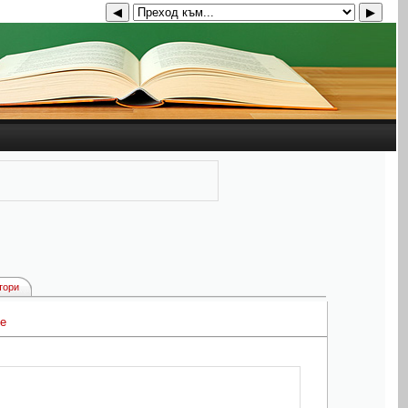
◀
▶
тори
е