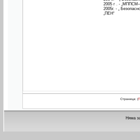
2005 г . - „МППСМ
2005г. - „ Безопас
„ПЕН“
Страница: (
Няма з