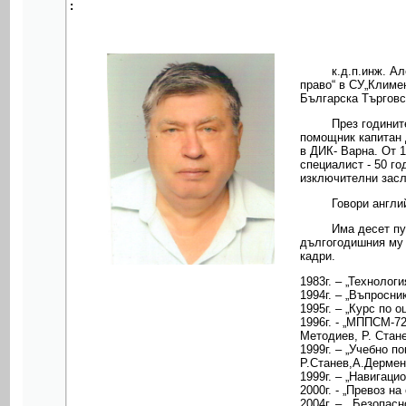
:
к.д.п.инж. А
право“ в СУ„Климе
Българска Търгов
През годинит
помощник капитан 
в ДИК- Варна. От 1
специалист - 50 г
изключителни засл
Говори англий
Има десет пу
дългогодишния му 
кадри.
1983г. – „Технолог
1994г. – „Въпросн
1995г. – „Курс по 
1996г. - „МППСМ-72
Методиев, Р. Стан
1999г. – „Учебно 
Р.Станев,А.Дермен
1999г. – „Навигаци
2000г. - „Превоз н
2004г. – „ Безопас