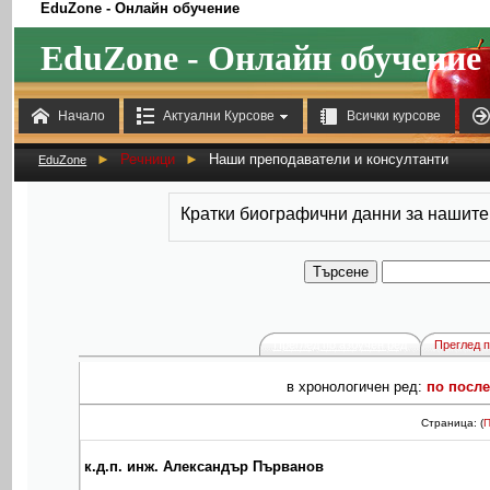
EduZone - Онлайн обучение
EduZone - Онлайн обучение



Начало
Актуални Курсове
Всички курсове
►
Речници
►
Наши преподаватели и консултанти
EduZone
Кратки биографични данни за нашите
Преглед по азбучен ред
Преглед п
в хронологичен ред:
по посл
Страница: (
к.д.п. инж. Александър Първанов