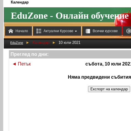
Календар
EduZone - Онлайн обучение



Начало
Актуални Курсове
Всички курсове
►
Календар
►
10 юли 2021
EduZone
Преглед по дни:
◄
Петък
събота, 10 юли 202
Няма предвидени събития 