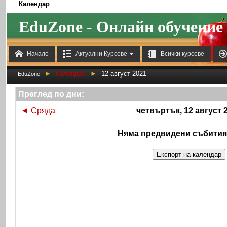
Календар
EduZone - Онлайн обучение



Начало
Актуални Курсове
Всички курсове
►
Календар
►
12 август 2021
EduZone
Преглед по дни:
◄
Сряда
четвъртък, 12 август 
Няма предвидени събития 