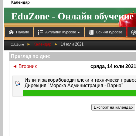
Календар
EduZone - Онлайн обучение



Начало
Актуални Курсове
Всички курсове
►
Календар
►
14 юли 2021
EduZone
Преглед по дни:
◄
Вторник
сряда, 14 юли 202
Изпити за корабоводителски и технически правос
Дирекция "Морска Администрация - Варна"