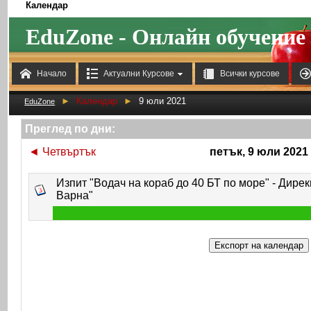
Календар
EduZone - Онлайн обучение



Начало
Актуални Курсове
Всички курсове
►
Календар
►
9 юли 2021
EduZone
Преглед по дни:
◄
Четвъртък
петък, 9 юли 2021
Изпит "Водач на кораб до 40 БТ по море" - Дире
Варна"