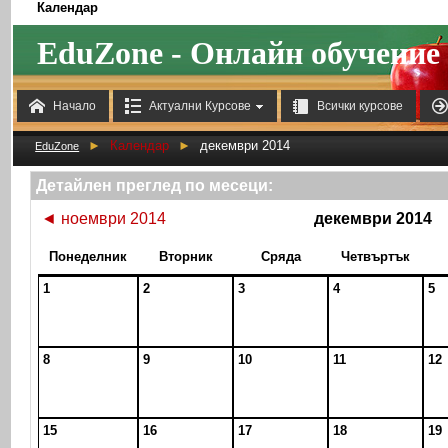
Календар
EduZone - Онлайн обучение



Начало
Актуални Курсове
Всички курсове
►
Календар
►
декември 2014
EduZone
Детайлен преглед по месеци:
◄
ноември 2014
декември 2014
Понеделник
Вторник
Сряда
Четвъртък
1
2
3
4
5
8
9
10
11
12
15
16
17
18
19