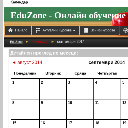
Календар
EduZone - Онлайн обучение



Начало
Актуални Курсове
Всички курсове
►
Календар
►
септември 2014
EduZone
Детайлен преглед по месеци:
◄
август 2014
септември 2014
Понеделник
Вторник
Сряда
Четвъртък
1
2
3
4
5
8
9
10
11
12
15
16
17
18
19