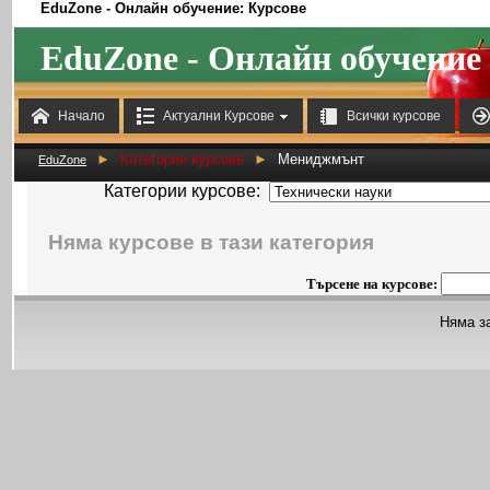
EduZone - Онлайн обучение: Курсове
EduZone - Онлайн обучение



Начало
Актуални Курсове
Всички курсове
►
Категории курсове
►
Мениджмънт
EduZone
Категории курсове:
Няма курсове в тази категория
Търсене на курсове:
Няма з