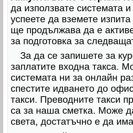
да използвате системата и 
успеете да вземете изпита
ще
продължава да е ак
тив
за подготовка за следваща
За да се запишете за ку
заплатите входна такса. М
системата ни за онлайн р
спестите и
дването до офис
такси. Преводните такси
п
са за наша сметка.
Може да
света
, достатъчно е да им