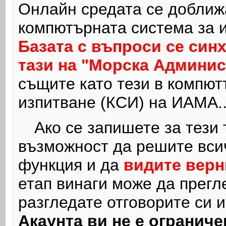
Онлайн средата се доближ
компютърната система за 
Базата с въпроси се син
тази на "Морска Админи
същите като
тези в компют
изпитване (КСИ) на ИАМА.
Ако се запишете за тези
възможност да решите вси
функция и да
видите верн
етап винаги може да
прегл
разгледате отговорите си и
Акаунта ви не е ограниче