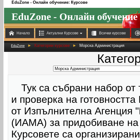
EduZone - Онлайн обучение: Курсове
EduZone - Онлайн обучение



Начало
Актуални Курсове
Всички курсове
►
Категории курсове
►
Морска Администрация
EduZone
Категор
Тук
са събрани набор от 
и проверка на готовността
от Изпълнителна Агенция 
(ИАМА) за придобиване на
Курсовете са организирани