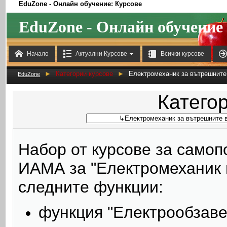
EduZone - Онлайн обучение: Курсове
EduZone - Онлайн обучение



Начало
Актуални Курсове
Всички курсове
►
Категории курсове
►
Електромеханик за вътрешните
EduZone
Категор
Набор от курсове за самоп
ИАМА за "Електромеханик 
следните функции:
функция "Електрообзаве