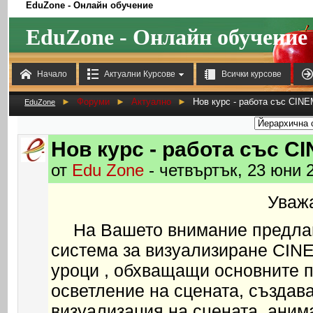
EduZone - Онлайн обучение
EduZone - Онлайн обучение



Начало
Актуални Курсове
Всички курсове
►
Форуми
►
Актуално
►
Нов курс - работа със CIN
EduZone
Нов курс - работа със C
от
Edu Zone
- четвъртък, 23 юни 2
Уваж
На Вашето внимание предлаг
система за визуализиране CINE
уроци , обхващащи основните п
осветление на сцената, създав
визуализация на сцената, анима