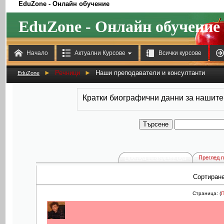
EduZone - Онлайн обучение
EduZone - Онлайн обучение



Начало
Актуални Курсове
Всички курсове
►
Речници
►
Наши преподаватели и консултанти
EduZone
Кратки биографични данни за нашите
Преглед по азбучен ред
Преглед п
Сортиран
Страница: (