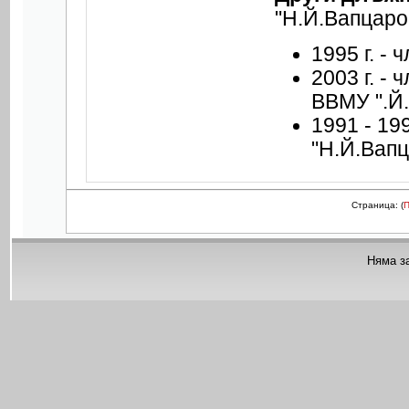
"Н.Й.Вапцаро
1995 г. - 
2003 г. -
ВВМУ ".Й
1991 - 19
"Н.Й.Вапц
Страница: (
Няма з