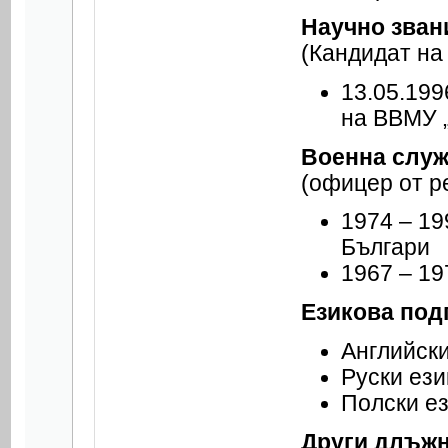
Научно звани
(Кандидат на
13.05.199
на ВВМУ 
Военна служ
(офицер от р
1974 – 19
Българи
1967 – 19
Езикова под
Английски
Руски ези
Полски ез
Други длъжн