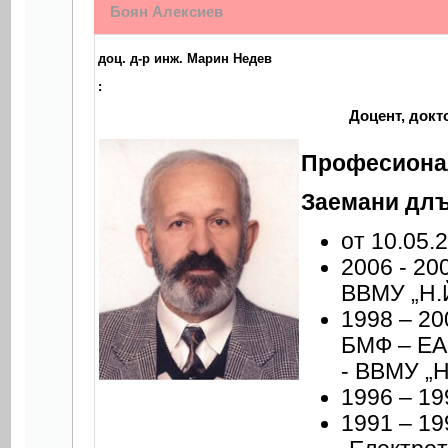
Боян Алексиев
доц. д-р инж. Марин Недев
:
Доцент, докт
Професионал
Заемани дл
от 10.05.
2006 - 20
ВВМУ „Н.
1998 – 20
БМФ – ЕАД
- ВВМУ „Н
1996 – 19
1991 – 19