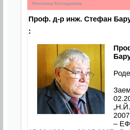
Николина Костадинова
Проф. д-р инж. Стефан Бар
:
Проф
Бар
Роде
Заем
02.2
„Н.Й
2007
– ЕФ