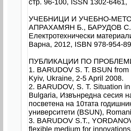
стр. 96-100, ISSN 1302-6461,
УЧЕБНИЦИ И УЧЕБНО-МЕТ
АПРАХАМЯН Б., БАРУДОВ С
Електротехнически материали
Варна, 2012, ISBN 978-954-89
ПУБЛИКАЦИИ ПО ПРОБЛЕМ
1. BARUDOV S. T. BSUN from 2
Kyiv, Ukraine, 2-5 April 2008.
2. BARUDOV, S. T. Situation in 
Bulgaria, Извънредна сесия н
посветена на 10тата годишн
университети (BSUN), Romani
3. BARUDOV S.T., YORDANOV I.
flexible medium for innovation