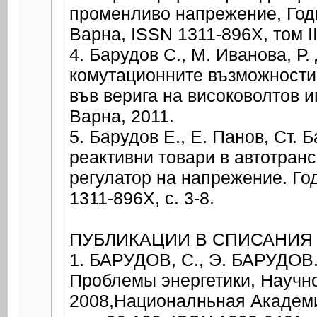
променливо напрежение, Годи
Варна, ISSN 1311-896X, том II
4. Барудов С., М. Иванова, Р
комутационните възможности
във верига на високоволтов 
Варна, 2011.
5. Барудов Е., Е. Панов, Ст.
реактивни товари в автотра
регулатор на напрежение. Го
1311-896X, c. 3-8.
ПУБЛИКАЦИИ В СПИСАНИЯ
1. БАРУДОВ, С., Э. БАРУДОВ
Проблемы энергетики, Научн
2008,Националньная Академи