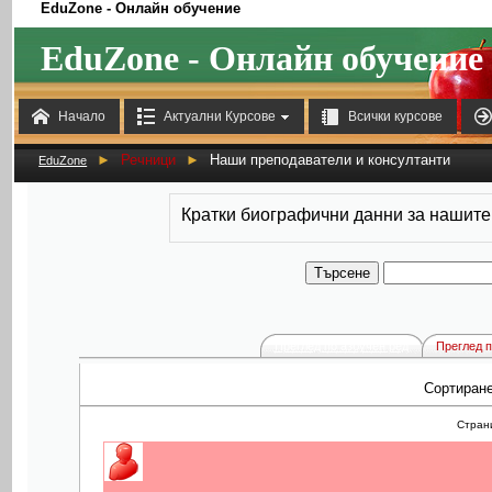
EduZone - Онлайн обучение
EduZone - Онлайн обучение



Начало
Актуални Курсове
Всички курсове
►
Речници
►
Наши преподаватели и консултанти
EduZone
Кратки биографични данни за нашите
Преглед по азбучен ред
Преглед п
Сортиран
Страни