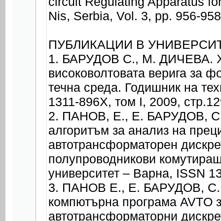
circuit Regulating Apparatus 
Nis, Serbia, Vol. 3, pp. 956-9
ПУБЛИКАЦИИ В УНИВЕРСИ
1. БАРУДОВ С., М. ДИЧЕВА. 
високоволтовата верига за ф
течна среда. Годишник на те
1311-896X, том I, 2009, стр.12
2. ПАНОВ, Е., Е. БАРУДОВ, 
алгоритъм за анализ на прец
автотрансформаторен дискре
полупроводникови комутиращ
университет – Варна, ISSN 131
3. ПАНОВ Е., Е. БАРУДОВ, С
компютърна програма AVTO з
автотрансформаторни дискре