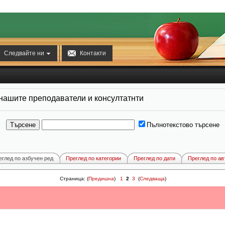


Следвайте ни
Контакти
 нашите преподаватели и консултатнти
Пълнотекстово търсене
еглед по азбучен ред
Преглед по категории
Преглед по дати
Преглед по ав
Страница: (
Предишна
)
1
2
3
(
Следваща
)