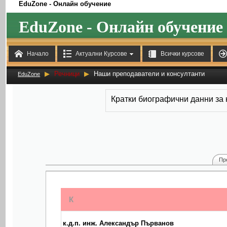
EduZone - Онлайн обучение
EduZone - Онлайн обучение



Начало
Актуални Курсове
Всички курсове
▶
Речници
▶
Наши преподаватели и консултанти
EduZone
Кратки биографични данни за
Пр
К
к.д.п. инж. Александър Първанов