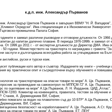
к.д.п. инж. Александър Първанов
.инж. Александър Цветков Първанов е завършил ВВМУ "Н. Й. Вапцаров"
У„Климент Охридски“. Има специализация и в Икономически Университет 
Търговско-промишлена Палата София.
годините е заемал различни ръководни и отговорни длъжности. От 1966 д
апитан до капитан далечно плаване. В периода 1976-1998г. е заемал от
на. От 1999 до 2011 г. - от експертни длъжности до Директор ДМА. Има 
 - 50 години. Министерството на транспорта го награждава с грамота "З
ни заслуги и дългогодишна всеотдайна работа за утвърждаване на Бълг
и английски, руски и турски език.
есет публикации като автор и съавтор. Издадените му книги – учебници 
ния му практически опит и съсредоточени върху обучението и повишава
Технология на транспортиране на опасни товари по море“ А. Цв. Първанов,
Въпросник за провеждане на самоконтрол по МППСМ-72“ А. Цв. Първанов
Курс по оцеляване на море" А.Цв.Първанов, Л. Н. Йорданов, ЦИД „Атлас“,
МППСМ-72/83. Коментар на конвенцията, правилата, тестове за обучение и
Р. Станев, А. Дерменджиев ВИ, София;
Учебно помагало за водач на плавателен съд до 10 БТР“ А.Цв.Първанов, 
.Дерменджиев, ВИ, София;
Навигационна безопасност на корабоплаването“ А. Цв. Първанов, А.Ст. Кр
ревоз на опасни товари по море“ А. Цв. Първанов, ЕТ „ПЕН“