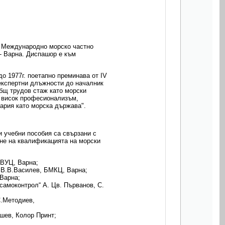
, Международно морско частно
- Варна. Диспашор е към
о 1977г. поетапно преминава от IV
 експертни длъжности до началник
общ трудов стаж като морски
а висок професионализъм,
ария като морска държава".
и учебни пособия са свързани с
не на квалификацията на морски
 ВУЦ, Варна;
, В.В.Василев, БМКЦ, Варна;
 Варна;
 самоконтрол“ А. Цв. Първанов, С.
С.Методиев,
ушев, Колор Принт;