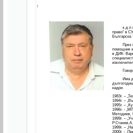
:
к.д.п
право“ в С
Българска 
През 
помощник к
в ДИК- Вар
специалист
изключител
Говор
Има д
дългогодиш
кадри.
1983г. – „
1994г. – „
1995г. – „
1996г. - „
Методиев, 
1999г. – „
Р.Станев,А
1999г. – „
2000г. - „П