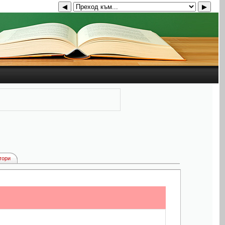
◀
▶
тори