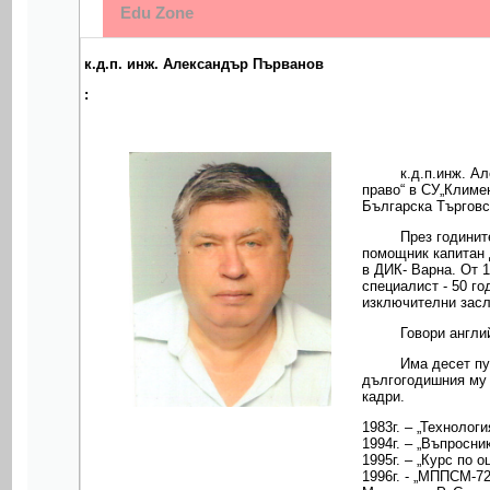
Edu Zone
к.д.п. инж. Александър Първанов
:
к.д.п.инж. А
право“ в СУ„Климе
Българска Търгов
През годинит
помощник капитан 
в ДИК- Варна. От 1
специалист - 50 г
изключителни засл
Говори англий
Има десет пу
дългогодишния му 
кадри.
1983г. – „Технолог
1994г. – „Въпросн
1995г. – „Курс по 
1996г. - „МППСМ-72