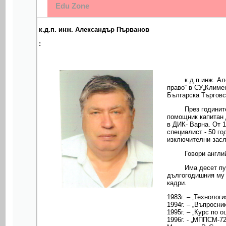
Edu Zone
к.д.п. инж. Александър Първанов
:
к.д.п.инж. А
право“ в СУ„Климе
Българска Търгов
През годинит
помощник капитан 
в ДИК- Варна. От 1
специалист - 50 г
изключителни засл
Говори англий
Има десет пу
дългогодишния му 
кадри.
1983г. – „Технолог
1994г. – „Въпросн
1995г. – „Курс по 
1996г. - „МППСМ-72