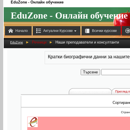
EduZone - Онлайн обучение
EduZone - Онлайн обучение



Начало
Актуални Курсове
Всички курсове
►
Речници
►
Наши преподаватели и консултанти
EduZone
Кратки биографични данни за нашите
Преглед по азбучен ред
Преглед п
Сортиран
Стра