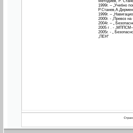
Методиев, Р. Стан
1999г. – „Учебно 
Р.Станев,А.Дермен
1999г. – „Навигаци
2000г. - „Превоз н
2004г. – „ Безопас
2005 г . - „МППСМ
2005г. - „ Безопас
„ПЕН“
Стра