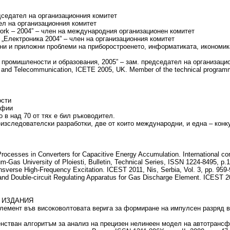
седател на организационния комитет
ел на организационния комитет
work – 2004” – член на международния организационен комитет
„Електроника 2004” – член на организационния комитет
и и приложни проблеми на приборостроенето, информатиката, икономика
 промишлености и образования, 2005” – зам. председател на организаци
ce and Telecommunication, ICETE 2005, UK. Member of the technical progra
ости
афии
о в над 70 от тях е бил ръководител.
о-изследователски разработки, две от които международни, и една – кон
cesses in Converters for Capacitive Energy Accumulation. International con
-Gas University of Ploiesti, Bulletin, Technical Series, ISSN 1224-8495, p.
nsverse High-Frequency Excitation. ICEST 2011, Nis, Serbia, Vol. 3, pp. 959
 and Double-circuit Regulating Apparatus for Gas Discharge Element. ICEST 20
 ИЗДАНИЯ
мент във високоволтовата верига за формиране на импулсен разряд в 
стван алгоритъм за анализ на прецизен нелинеен модел на автотрансф