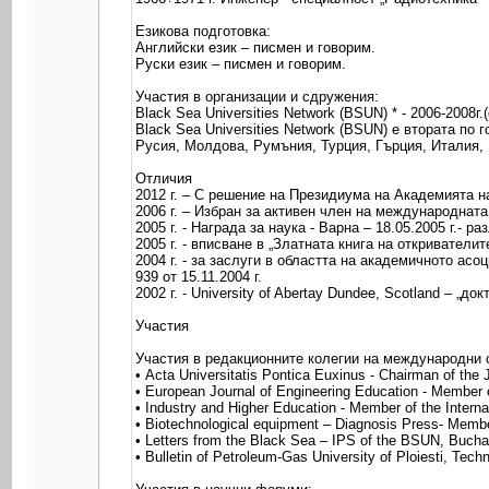
Езикова подготовка:
Английски език – писмен и говорим.
Руски език – писмен и говорим.
Участия в организации и сдружения:
Black Sea Universities Network (BSUN) * - 2006-2008г
Black Sea Universities Network (BSUN) е втората по
Русия, Молдова, Румъния, Турция, Гърция, Италия, 
Отличия
2012 г. – С решение на Президиума на Академията н
2006 г. – Избран за активен член на международнат
2005 г. - Награда за наука - Варна – 18.05.2005 г.- 
2005 г. - вписване в „Златната книга на откриватели
2004 г. - за заслуги в областта на академичното ас
939 от 15.11.2004 г.
2002 г. - University of Abertay Dundee, Scotland – „до
Участия
Участия в редакционните колегии на международни 
• Acta Universitatis Pontica Euxinus - Chairman of the 
• European Journal of Engineering Education - Member 
• Industry and Higher Education - Member of the Interna
• Biotechnological equipment – Diagnosis Press- Member 
• Letters from the Black Sea – IPS of the BSUN, Buchar
• Bulletin of Petroleum-Gas University of Ploiesti, Techn