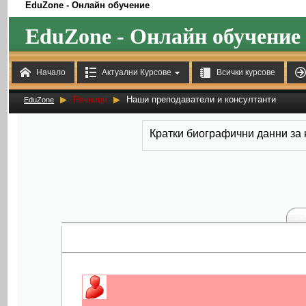
EduZone - Онлайн обучение
EduZone - Онлайн обучение



Начало
Актуални Курсове
Всички курсове
▶
Речници
▶
Наши преподаватели и консултанти
EduZone
Кратки биографични данни за
Пр