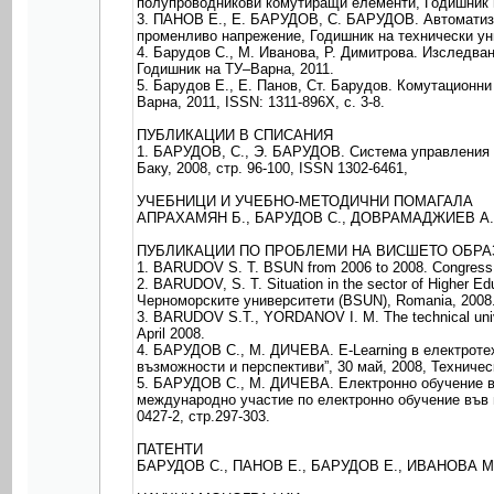
полупроводникови комутиращи елементи, Годишник на 
3. ПАНОВ Е., Е. БАРУДОВ, С. БАРУДОВ. Автоматизи
променливо напрежение, Годишник на технически унив
4. Барудов С., М. Иванова, Р. Димитрова. Изследв
Годишник на ТУ–Варна, 2011.
5. Барудов Е., Е. Панов, Ст. Барудов. Комутационн
Варна, 2011, ISSN: 1311-896X, c. 3-8.
ПУБЛИКАЦИИ В СПИСАНИЯ
1. БАРУДОВ, С., Э. БАРУДОВ. Система управления 
Баку, 2008, стр. 96-100, ISSN 1302-6461,
УЧЕБНИЦИ И УЧЕБНО-МЕТОДИЧНИ ПОМАГАЛА
АПРАХАМЯН Б., БАРУДОВ С., ДОВРАМАДЖИЕВ А., Еле
ПУБЛИКАЦИИ ПО ПРОБЛЕМИ НА ВИСШЕТО ОБР
1. BARUDOV S. T. BSUN from 2006 to 2008. Congress of
2. BARUDOV, S. T. Situation in the sector of Higher
Черноморските университети (BSUN), Romania, 2008
3. BARUDOV S.T., YORDANOV I. M. The technical univers
April 2008.
4. БАРУДОВ С., М. ДИЧЕВА. E-Learning в електроте
възможности и перспективи”, 30 май, 2008, Техничес
5. БАРУДОВ С., М. ДИЧЕВА. Електронно обучение в 
международно участие по електронно обучение във в
0427-2, стр.297-303.
ПАТЕНТИ
БАРУДОВ С., ПАНОВ Е., БАРУДОВ Е., ИВАНОВА М., „ 