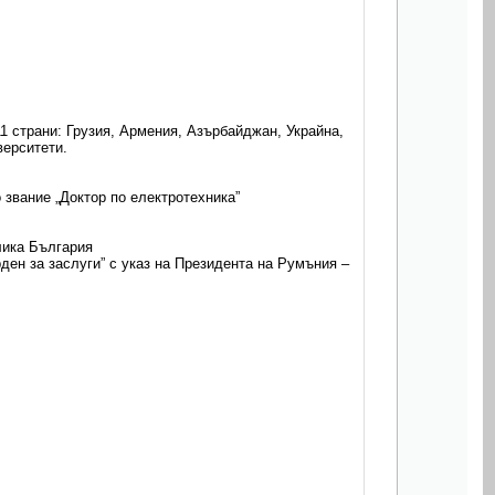
11 страни: Грузия, Армения, Азърбайджан, Украйна,
верситети.
 звание „Доктор по електротехника”
блика България
ден за заслуги” с указ на Президента на Румъния –