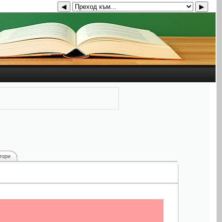
◀
▶
тори