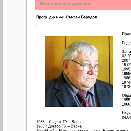
Николина Костадинова
Проф. д-р инж. Стефан Барудов
:
Проф
Роден
Заем
02.2
2007
15.09
1995
1988
1986
1974
1973
Обра
1955
1966
Науч
04.0
1985 г. Доцент ТУ – Варна
1983 г Доктор ТУ – Варна
1966÷1971 г. Инженер - специалност „Радиотехника”