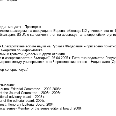
.(един мандат) – Президент.
 големина академична асоциация в Европа, обхваща 112 университета от 
България. BSUN e колективен член на асоциацията на европейските уни
а Електротехническите науки на Руската Федерация – присвоено почетно
а академия по информатика.
различни грамоти, дипломи и други отличия
те и изобретателите в България”. 26.04.2005 г. Патентно ведомство Репу
оцииране между университетите от Черноморския регион – Национален „Ор
ктор хонорис кауза”
списания:
Journal Editorial Committee – 2002-2008г.
of the Journal Committee – 2003г.÷2006г.
tional advisory board – 2003 г.
of the editorial board, 2006г.
est, Honorary Editorial Board, 2004г.
ical series- Member of the series editorial board, 2008г.