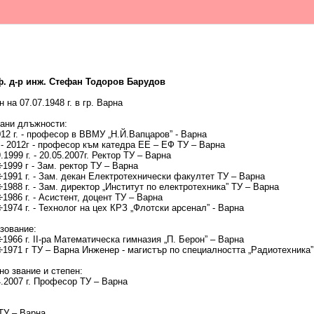
. д-р инж. Стефан Тодоров Барудов
 на 07.07.1948 г. в гр. Варна
ани длъжности:
012 г. - професор в ВВМУ „Н.Й.Вапцаров” - Варна
 - 2012г - професор към катедра ЕЕ – ЕФ ТУ – Варна
.1999 г. - 20.05.2007г. Ректор ТУ – Варна
÷1999 г - Зам. ректор ТУ – Варна
÷1991 г. - Зам. декан Електротехнически факултет ТУ – Варна
÷1988 г. - Зам. директор „Институт по електротехника” ТУ – Варна
÷1986 г. - Асистент, доцент ТУ – Варна
÷1974 г. - Технолог на цех КРЗ „Флотски арсенал” - Варна
зование:
÷1966 г. ІІ-ра Математическа гимназия „П. Берон” – Варна
÷1971 г ТУ – Варна Инженер - магистър по специалността „Радиотехника”
но звание и степен:
4.2007 г. Професор ТУ – Варна
 ТУ – Варна