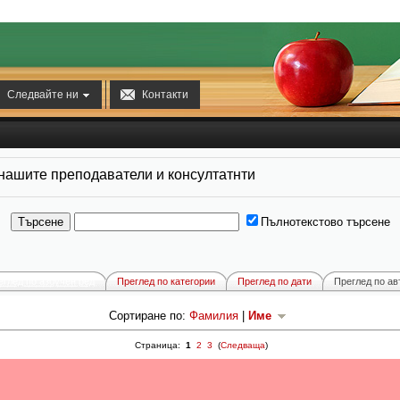


Следвайте ни
Контакти
 нашите преподаватели и консултатнти
Пълнотекстово търсене
еглед по азбучен ред
Преглед по категории
Преглед по дати
Преглед по ав
Сортиране по:
Фамилия
|
Име
Страница:
1
2
3
(
Следваща
)