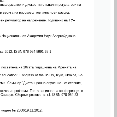
52.
ансформаторни дискретни стъпални регулатори на
в верига на високоволтов импулсен разряд.
лен регулатор на напрежение. Годишник на ТУ–
8,Националньная Академия Наук Азербайджана,
 2012, ISBN 978-954-8991-68-1
он, посветена на 10тата годишнина на Мрежата на
 education”, Congress of the BSUN, Kyiv, Ukraine, 2-5
еми. Семинар “Дистанционно обучение - състояние,
ктика и проблеми. Трета национална конференция с
Свищов, Сборник резюмета, т.I, ISBN 978-954-23-
модел № 2300/19.11.2012г.