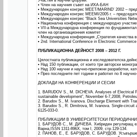
Участия в научни форуми:
• Член на научния съвет на ИХА-БАН
• Международен конгрес МЕЕТ/МАRIND’ 2002 – пред
• Международен конгрес МЕЕМІ/2005 г. – председат
• Международен конгрес “Black Sea Universities Net
• Национална конференция с международно участие 
• VІІ-а Международна конференция по фундаменталн
член на организационния комитет
• Международна конференция „Стратегия качества в
• 2nd. International Conference in Electronic Commer
ПУБЛИКАЦИОННА ДЕЙНОСТ 2008 – 2012 Г.
Цялостната публикационна и изследователска дейн
• Над 150 публикации, от които три авторски моногр
• Над 100 научни и научно-приложни разработки, кат
• През последните пет години е работил по 8 научн
ДОКЛАДИ НА КОНФЕРЕНЦИИ И СЕСИИ
1. BARUDOV S., M. DICHEVA. Analyses of Electrical Pro
sustainable development”, November 6-7,2008, Petroleum
2. Barudov S., M. Ivanova. Discharge Element with Tra
3. Barudov S., R. Dimitrova, M. Ivanova. Single-circuit
6125-033-0.
ПУБЛИКАЦИИ В УНИВЕРСИТЕТСКИ ПЕРИОДИЧНИ
1. БАРУДОВ С., М. ДИЧЕВА. Хибриден регулиращ еле
Варна,ISSN 1311-896X, том I, 2009, стр.129-134.
2. ПАНОВ, Е., Е. БАРУДОВ, С. БАРУДОВ. Усъвършен