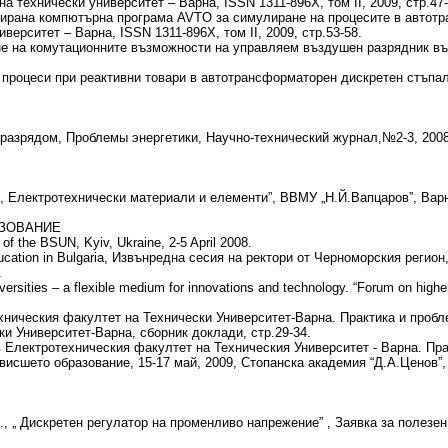
технически университет – Варна, ISSN 1311-896X, том II, 2009, стр.47-
рана компютърна програма AVTO за симулиране на процесите в автотр
ерситет – Варна, ISSN 1311-896X, том II, 2009, стр.53-58.
ане на комутационните възможности на управляем въздушен разрядник въ
и процеси при реактивни товари в автотрансформаторен дискретен стъпа
разрядом, Проблемы энергетики, Научно-технический журнал,№2-3, 200
ктротехнически материали и елементи”, ВВМУ „Н.Й.Вапцаров”, Варна,
АЗОВАНИЕ
 the BSUN, Kyiv, Ukraine, 2-5 April 2008.
 Education in Bulgaria, Извънредна сесия на ректори от Черноморския реги
.
ities – a flexible medium for innovations and technology. “Forum on higher
хническия факултет на Технически Университет-Варна. Практика и пробл
ки Университет-Варна, сборник доклади, стр.29-34.
Електротехническия факултет на Техническия Университет - Варна. Пра
исшето образование, 15-17 май, 2009, Стопанска академия “Д.А.Ценов”, 
Дискретен регулатор на променливо напрежение” , Заявка за полезен 