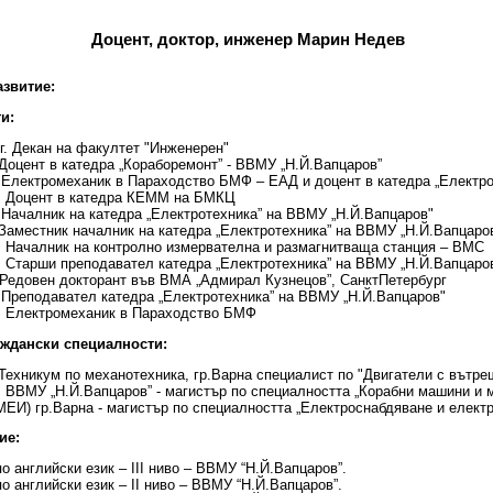
Доцент, доктор, инженер Марин Недев
звитие:
и:
7г. Декан на факултет "Инженерен"
. Доцент в катедра „Кораборемонт” - ВВМУ „Н.Й.Вапцаров”
. Електромеханик в Параходство БМФ – ЕАД и доцент в катедра „Електрот
г. Доцент в катедра КЕММ на БМКЦ
г.Началник на катедра „Електротехника” на ВВМУ „Н.Й.Вапцаров"
. Заместник началник на катедра „Електротехника” на ВВМУ „Н.Й.Вапцаро
г. Началник на контролно измервателна и размагнитваща станция – ВМС
г. Старши преподавател катедра „Електротехника” на ВВМУ „Н.Й.Вапцаро
 Редовен докторант във ВМА „Адмирал Кузнецов”, СанктПетербург
г.Преподавател катедра „Електротехника” на ВВМУ „Н.Й.Вапцаров"
г. Електромеханик в Параходство БМФ
аждански специалности:
г.Техникум по механотехника, гр.Варна специалист по "Двигатели с вътре
г. ВВМУ „Н.Й.Вапцаров” - магистър по специалността „Корабни машини и 
ВМЕИ) гр.Варна - магистър по специалността „Електроснабдяване и елект
ие:
по английски език – IІІ ниво – ВВМУ “Н.Й.Вапцаров”.
по английски език – II ниво – ВВМУ “Н.Й.Вапцаров”.