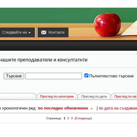


Следвайте ни
Контакти
 нашите преподаватели и консултатнти
Пълнотекстово търсене
еглед по азбучен ред
Преглед по категории
Преглед по дати
Преглед по ав
в хронологичен ред:
по последно обновление
|
по дата на създаван
Страница:
1
2
3
(
Следваща
)