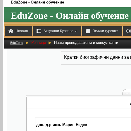
EduZone - Онлайн обучение
EduZone - Онлайн обучение



Начало
Актуални Курсове
Всички курсове
▶
Речници
▶
Наши преподаватели и консултанти
EduZone
Кратки биографични данни за
Пр
доц. д-р инж. Марин Недев