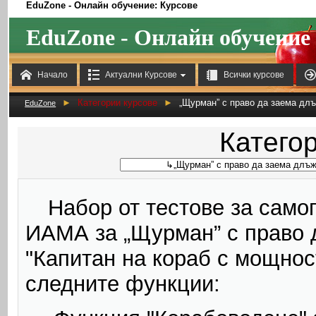
EduZone - Онлайн обучение: Курсове
EduZone - Онлайн обучение



Начало
Актуални Курсове
Всички курсове
►
Категории курсове
►
„Щурман” с право да заема длъ
EduZone
Категор
Набор от тестове за само
ИАМА за „Щурман” с право 
"Капитан на кораб с мощнос
следните функции: