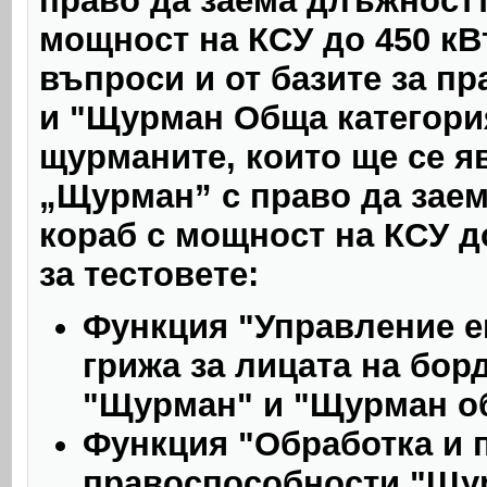
право да заема длъжностт
мощност на КСУ до 450 кВт
въпроси и от базите за п
и "Щурман Обща категори
щурманите, които ще се яв
„Щурман” с право да заем
кораб с мощност на КСУ до
за тестовете:
Функция "Управление е
грижа за лицата на бор
"Щурман" и "Щурман о
Функция "Обработка и 
правоспособности "Щу