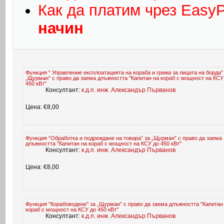
Как да платим чрез Easy
начин
Функция “ Управление експлоатацията на кораба и грижа за лицата на борда”
„Щурман” с право да заема длъжността "Капитан на кораб с мощност на КСУ
450 кВт"
Консултант:
к.д.п. инж. Александър Първанов
Цена: €8,00
Функция “Обработка и подреждане на товара” за „Щурман” с право да заема
длъжността "Капитан на кораб с мощност на КСУ до 450 кВт"
Консултант:
к.д.п. инж. Александър Първанов
Цена: €8,00
Функция "Корабоводене" за „Щурман” с право да заема длъжността "Капитан
кораб с мощност на КСУ до 450 кВт"
Консултант:
к.д.п. инж. Александър Първанов