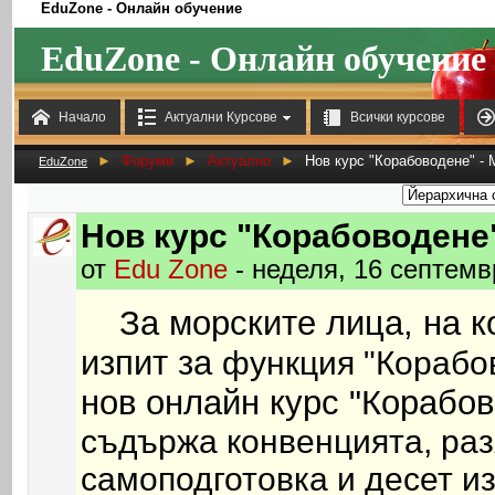
EduZone - Онлайн обучение
EduZone - Онлайн обучение



Начало
Актуални Курсове
Всички курсове
►
Форуми
►
Актуално
►
Нов курс "Корабоводене" -
EduZone
Нов курс "Корабоводене
от
Edu Zone
- неделя, 16 септемв
За морските лица, на к
изпит за
функция "Корабо
нов онлайн курс
"Корабов
съдържа конвенцията, раз
самоподготовка и десет и