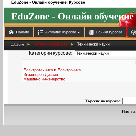
EduZone - Онлайн обучение: Курсове
EduZone - Онлайн обучение



Начало
Актуални Курсове
Всички курсове
►
Категории курсове
►
Технически науки
EduZone
Категории курсове:
Електротехника и Електроника
Инженерен Дизаин
Машинно инженерство
Търсене на курсове:
Няма з