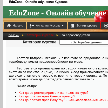
EduZone - Онлайн обучение: Курсове
EduZone - Онлайн обучение



Начало
Актуални Курсове
Всички курсове
►
Категории курсове
►
За Корабоводители
EduZone
Категории курсове:
Тестови въпроси, включени в изпитите за придобиване н
корабоводителски правоспособности на море.
Тестовете са организирани по същия начин като в комп
система за изпитване (КСИ) на ИАМА. След приключването на
ще видите как сте отговорили, верния отговор и оценката. По
всяко време може да прегледате отново тестовете си.
Вижте също:
Как да се регистрираме и запишем за курс?
Как да платим чрез банков превод?
Как да платим чрез EasyPay? -
най-използвания начи