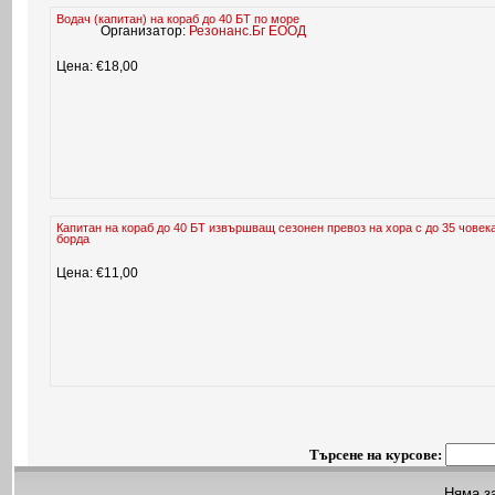
Водач (капитан) на кораб до 40 БТ по море
Организатор:
Резонанс.Бг ЕООД
Цена: €18,00
Капитан на кораб до 40 БТ извършващ сезонен превоз на хора с до 35 човек
борда
Цена: €11,00
Търсене на курсове:
Няма з