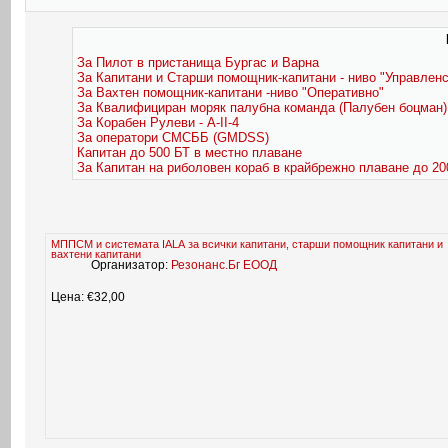
За Пилот в пристанища Бургас и Варна
За Капитани и Старши помощник-капитани - ниво "Управленс
За Вахтен помощник-капитани -ниво "Оперативно"
За Квалифициран моряк палубна команда (Палубен боцман)
За Корабен Рулеви - A-II-4
За оператори СМСББ (GMDSS)
Капитан до 500 БТ в местно плаване
За Капитан на риболовен кораб в крайбрежно плаване до 2
МППСМ и системата IALA за всички капитани, старши помощник капитани и
вахтени капитани
Организатор:
Резонанс.Бг ЕООД
Цена: €32,00